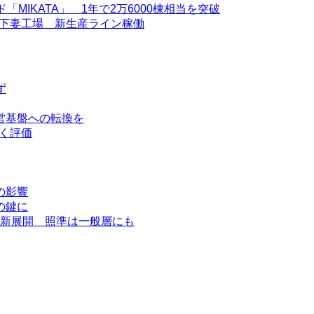
「MIKATA」 1年で2万6000棟相当を突破
 下妻工場 新生産ライン稼働
ず
営基盤への転換を
高く評価
の影響
の鍵に
に新展開 照準は一般層にも