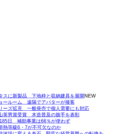
タスに新製品 下地枠と収納建具を展開
NEW
ョールーム 遠隔でアバターが接客
リーズ拡充 一般発売で個人需要にも対応
山英男賞受賞 木造普及の旗手を表彰
185日 補助事業は66％が使わず
断熱等級6・7が不可欠なのか
防波堤に変える布石 堅牢な経営基盤への転換を