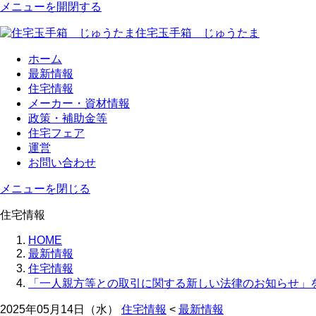
メニューを開閉する
住宅玉手箱 じゅうたま
ホーム
最新情報
住宅情報
メーカー・資材情報
政策・補助金等
住宅フェア
運営
お問い合わせ
メニューを閉じる
住宅情報
HOME
最新情報
住宅情報
「一人親方等との取引に関する新しい法律のお知らせ」
2025年05月14日（水）
住宅情報
<
最新情報