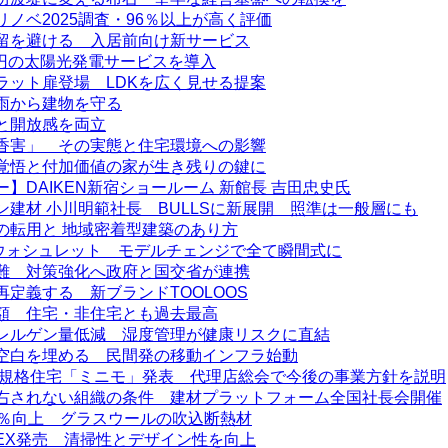
ノベ2025調査・96％以上が高く評価
留を避ける 入居前向け新サービス
0円の太陽光発電サービスを導入
ラット扉登場 LDKを広く見せる提案
雨から建物を守る
と開放感を両立
香害」 その実態と住宅環境への影響
覚悟と付加価値の家が生き残りの鍵に
】DAIKEN新宿ショールーム 新館長 吉田忠史氏
建材 小川明範社長 BULLSに新展開 照準は一般層にも
の転用と 地域密着型建築のあり方
用ウォシュレット モデルチェンジで全て瞬間式に
難 対策強化へ政府と国交省が連携
再定義する 新ブランドTOOLOOS
額 住宅・非住宅とも過去最高
レルゲン量低減 湿度管理が健康リスクに直結
空白を埋める 民間発の移動インフラ始動
新規格住宅「ミニモ」発表 代理店総会で今後の事業方針を説明
右されない組織の条件 建材プラットフォーム全国社長会開催
0％向上 グラスウールの吹込断熱材
EX発売 清掃性とデザイン性を向上