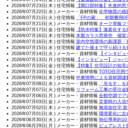
2026年07月23日( 木 )
住宅情報
【開口部特集】先進的窓リ
2026年07月22日( 水 )
メーカー・資材情報
化学物質の残
2026年07月21日( 火 )
住宅情報
「FPの家」、初期費用
2026年07月21日( 火 )
メーカー・資材情報
オーク突板フ
2026年07月17日( 金 )
住宅情報
【防水特集】激甚化する
2026年07月16日( 木 )
住宅情報
木製ガラス窓発売 個室
2026年07月16日( 木 )
住宅情報
室内空気環境の新課題「
2026年07月15日( 水 )
住宅情報
建てた後まで守り続ける
2026年07月14日( 火 )
メーカー・資材情報
【インタビュー
2026年07月13日( 月 )
住宅情報
【インタビュー】ジャパン
2026年07月10日( 金 )
住宅情報
【特集】住宅設計の知見
2026年07月10日( 金 )
メーカー・資材情報
TOTO住宅
2026年07月09日( 木 )
住宅情報
中東情勢による資材調達
2026年07月08日( 水 )
メーカー・資材情報
「吊るす」を
2026年07月07日( 火 )
住宅情報
リフォーム工事の受注金
2026年07月06日( 月 )
メーカー・資材情報
全館空調でア
2026年07月03日( 金 )
メーカー・資材情報
災害時の入浴
2026年07月02日( 木 )
メーカー・資材情報
無添加住宅 
2026年07月01日( 水 )
メーカー・資材情報
環境変化に左
2026年06月30日( 火 )
メーカー・資材情報
熱伝導率約1
2026年06月29日( 月 )
メーカー・資材情報
ピュアレスト