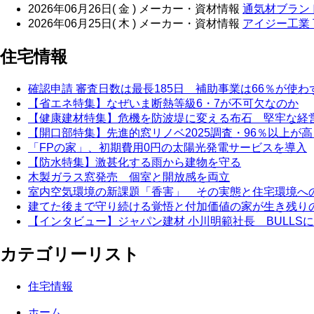
2026年06月26日( 金 )
メーカー・資材情報
通気材ブランド
2026年06月25日( 木 )
メーカー・資材情報
アイジー工業
住宅情報
確認申請 審査日数は最長185日 補助事業は66％が使わ
【省エネ特集】なぜいま断熱等級6・7が不可欠なのか
【健康建材特集】危機を防波堤に変える布石 堅牢な経
【開口部特集】先進的窓リノベ2025調査・96％以上が
「FPの家」、初期費用0円の太陽光発電サービスを導入
【防水特集】激甚化する雨から建物を守る
木製ガラス窓発売 個室と開放感を両立
室内空気環境の新課題「香害」 その実態と住宅環境へ
建てた後まで守り続ける覚悟と付加価値の家が生き残り
【インタビュー】ジャパン建材 小川明範社長 BULLS
カテゴリーリスト
住宅情報
ホーム