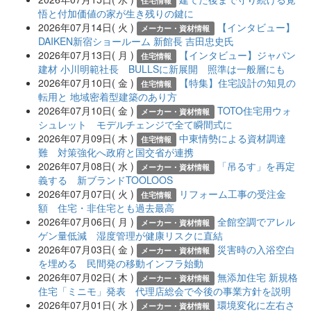
住宅情報
悟と付加価値の家が生き残りの鍵に
2026年07月14日( 火 )
【インタビュー】
メーカー・資材情報
DAIKEN新宿ショールーム 新館長 吉田忠史氏
2026年07月13日( 月 )
【インタビュー】ジャパン
住宅情報
建材 小川明範社長 BULLSに新展開 照準は一般層にも
2026年07月10日( 金 )
【特集】住宅設計の知見の
住宅情報
転用と 地域密着型建築のあり方
2026年07月10日( 金 )
TOTO住宅用ウォ
メーカー・資材情報
シュレット モデルチェンジで全て瞬間式に
2026年07月09日( 木 )
中東情勢による資材調達
住宅情報
難 対策強化へ政府と国交省が連携
2026年07月08日( 水 )
「吊るす」を再定
メーカー・資材情報
義する 新ブランドTOOLOOS
2026年07月07日( 火 )
リフォーム工事の受注金
住宅情報
額 住宅・非住宅とも過去最高
2026年07月06日( 月 )
全館空調でアレル
メーカー・資材情報
ゲン量低減 湿度管理が健康リスクに直結
2026年07月03日( 金 )
災害時の入浴空白
メーカー・資材情報
を埋める 民間発の移動インフラ始動
2026年07月02日( 木 )
無添加住宅 新規格
メーカー・資材情報
住宅「ミニモ」発表 代理店総会で今後の事業方針を説明
2026年07月01日( 水 )
環境変化に左右さ
メーカー・資材情報