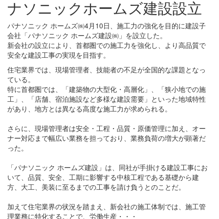
ナソニックホームズ建設設立
パナソニック ホームズ㈱4月10日、施工力の強化を目的に建設子
会社「パナソニック ホームズ建設㈱」を設立した。
新会社の設立により、首都圏での施工力を強化し、より高品質で
安全な建設工事の実現を目指す。
住宅業界では、現場管理者、技能者の不足が全国的な課題となっ
ている。
特に首都圏では、「建築物の大型化・高層化」、「狭小地での施
工」、「店舗、宿泊施設など多様な建設需要」といった地域特性
があり、地方とは異なる高度な施工力が求められる。
さらに、現場管理者は安全・工程・品質・原価管理に加え、オー
ナー対応まで幅広い業務を担っており、業務負荷の増大が顕著だ
った。
「パナソニック ホームズ建設」は、同社が手掛ける建設工事にお
いて、品質、安全、工期に影響する中核工程である基礎から建
方、大工、美装に至るまでの工事を請け負うとのことだ。
加えて住宅業界の状況を踏まえ、新会社の施工体制では、施工管
理業務に特化することで、労働生産・・・