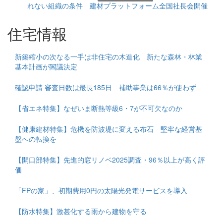
れない組織の条件 建材プラットフォーム全国社長会開催
住宅情報
新築縮小の次なる一手は非住宅の木造化 新たな森林・林業
基本計画が閣議決定
確認申請 審査日数は最長185日 補助事業は66％が使わず
【省エネ特集】なぜいま断熱等級6・7が不可欠なのか
【健康建材特集】危機を防波堤に変える布石 堅牢な経営基
盤への転換を
【開口部特集】先進的窓リノベ2025調査・96％以上が高く評
価
「FPの家」、初期費用0円の太陽光発電サービスを導入
【防水特集】激甚化する雨から建物を守る