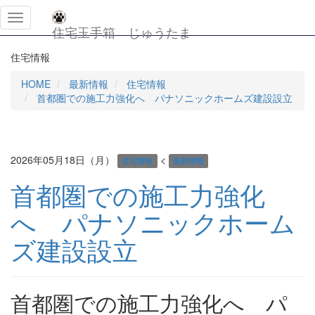
メ
住宅玉手箱 じゅうたま
ニ
ュ
住宅情報
ー
を
HOME
最新情報
住宅情報
開
首都圏での施工力強化へ パナソニックホームズ建設設立
閉
す
る
2026年05月18日（月）
<
住宅情報
最新情報
首都圏での施工力強化
へ パナソニックホーム
ズ建設設立
首都圏での施工力強化へ パ