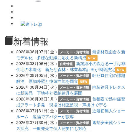
新着情報
2026年08月07日( 金 )
無垢材洗面台を新
メーカー・資材情報
モデル化 多様な動線に応える新構成
NEW
2026年08月06日( 木 )
新築縮小の次なる一手は非
住宅情報
住宅の木造化 新たな森林・林業基本計画が閣議決定
NEW
2026年08月05日( 水 )
軒ゼロ住宅の課題
メーカー・資材情報
解消 厚物外壁と換気性能を両立
NEW
2026年08月04日( 火 )
内装建具ドレタス
メーカー・資材情報
に新製品 下地枠と収納建具を展開
2026年08月03日( 月 )
首都圏で熱中症警
メーカー・資材情報
戒アラート多発 現場は相互監視・声掛けで守る
2026年07月31日( 金 )
近畿初無人ショー
メーカー・資材情報
ルーム 遠隔でアバターが接客
2026年07月30日( 木 )
遮熱安全靴シリー
メーカー・資材情報
ズ拡充 一般発売で個人需要にも対応