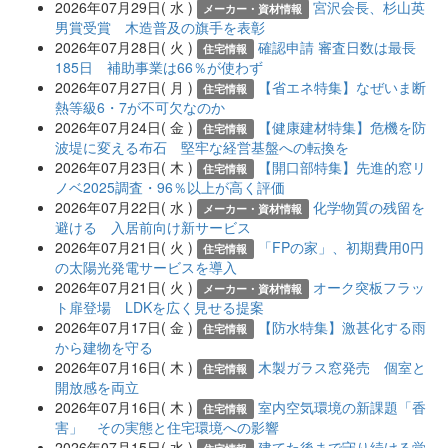
2026年07月29日( 水 )
宮沢会長、杉山英
メーカー・資材情報
男賞受賞 木造普及の旗手を表彰
2026年07月28日( 火 )
確認申請 審査日数は最長
住宅情報
185日 補助事業は66％が使わず
2026年07月27日( 月 )
【省エネ特集】なぜいま断
住宅情報
熱等級6・7が不可欠なのか
2026年07月24日( 金 )
【健康建材特集】危機を防
住宅情報
波堤に変える布石 堅牢な経営基盤への転換を
2026年07月23日( 木 )
【開口部特集】先進的窓リ
住宅情報
ノベ2025調査・96％以上が高く評価
2026年07月22日( 水 )
化学物質の残留を
メーカー・資材情報
避ける 入居前向け新サービス
2026年07月21日( 火 )
「FPの家」、初期費用0円
住宅情報
の太陽光発電サービスを導入
2026年07月21日( 火 )
オーク突板フラッ
メーカー・資材情報
ト扉登場 LDKを広く見せる提案
2026年07月17日( 金 )
【防水特集】激甚化する雨
住宅情報
から建物を守る
2026年07月16日( 木 )
木製ガラス窓発売 個室と
住宅情報
開放感を両立
2026年07月16日( 木 )
室内空気環境の新課題「香
住宅情報
害」 その実態と住宅環境への影響
2026年07月15日( 水 )
建てた後まで守り続ける覚