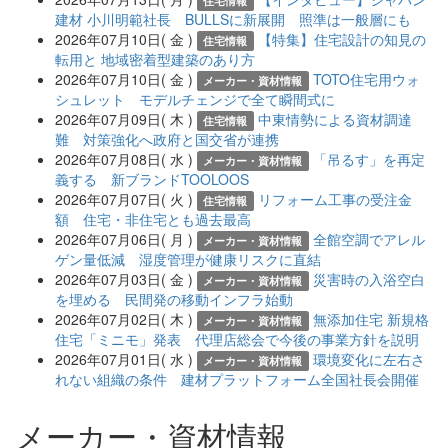
住宅情報
建材 小川明範社長 BULLSに新展開 照準は一般層にも
2026年07月10日( 金 )
【特集】住宅設計の知見の
住宅情報
転用と 地域密着型建築のあり方
2026年07月10日( 金 )
TOTO住宅用ウォ
メーカー・資材情報
シュレット モデルチェンジで全て瞬間式に
2026年07月09日( 木 )
中東情勢による資材調達
住宅情報
難 対策強化へ政府と国交省が連携
2026年07月08日( 水 )
「吊るす」を再定
メーカー・資材情報
義する 新ブランドTOOLOOS
2026年07月07日( 火 )
リフォーム工事の受注金
住宅情報
額 住宅・非住宅とも過去最高
2026年07月06日( 月 )
全館空調でアレル
メーカー・資材情報
ゲン量低減 湿度管理が健康リスクに直結
2026年07月03日( 金 )
災害時の入浴空白
メーカー・資材情報
を埋める 民間発の移動インフラ始動
2026年07月02日( 木 )
無添加住宅 新規格
メーカー・資材情報
住宅「ミニモ」発表 代理店総会で今後の事業方針を説明
2026年07月01日( 水 )
環境変化に左右さ
メーカー・資材情報
れない組織の条件 建材プラットフォーム全国社長会開催
メーカー・資材情報