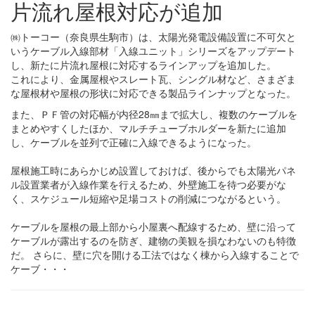
片流れ屋根対応が追加
㈱トーコー（奈良県生駒市）は、太陽光発電設備設置に不可欠と
いうケーブル入線部材「入線ユニット」シリーズをアップデート
し、新たに片流れ屋根に対応するラインアップを追加した。
これにより、金属屋根やスレート瓦、シングル材など、さまざま
な屋根材や屋根の形状に対応できる製品ラインナップとなった。
また、ＰＦ管の対応幅が内径28㎜まで拡大し、複数のケーブルを
まとめやすくしたほか、マルチチューブホルダーを新たに追加
し、ケーブルを並列で正確に入線できるようになった。
屋根施工時にあらかじめ設置しておけば、後からでも太陽光パネ
ル設置業者が入線作業を行えるため、外壁施工を待つ必要がな
く、スケジュール短縮や足場コストの削減につながるという。
ケーブルを屋根の最上部から小屋裏へ配線するため、壁に沿って
ケーブルが露出するのを防ぎ、建物の美観を損なわないのも特徴
だ。 さらに、壁に穴を開ける工法ではなく棟から入線することで
ケーブ・・・