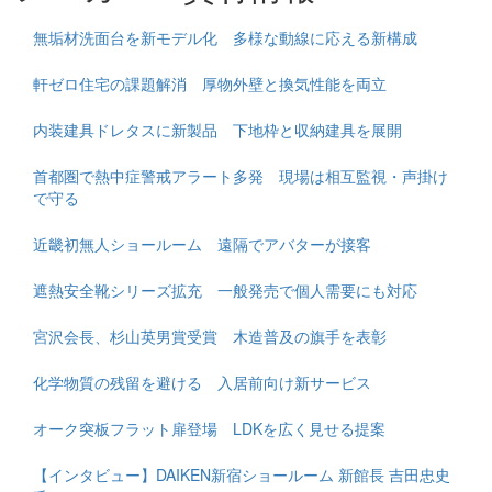
無垢材洗面台を新モデル化 多様な動線に応える新構成
軒ゼロ住宅の課題解消 厚物外壁と換気性能を両立
内装建具ドレタスに新製品 下地枠と収納建具を展開
首都圏で熱中症警戒アラート多発 現場は相互監視・声掛け
で守る
近畿初無人ショールーム 遠隔でアバターが接客
遮熱安全靴シリーズ拡充 一般発売で個人需要にも対応
宮沢会長、杉山英男賞受賞 木造普及の旗手を表彰
化学物質の残留を避ける 入居前向け新サービス
オーク突板フラット扉登場 LDKを広く見せる提案
【インタビュー】DAIKEN新宿ショールーム 新館長 吉田忠史