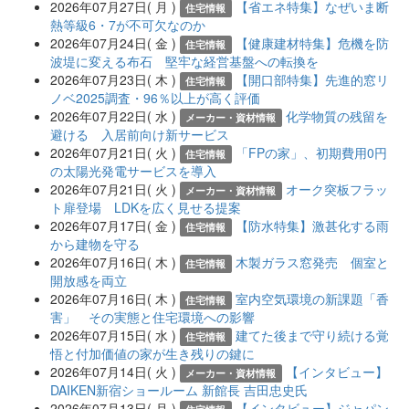
2026年07月27日( 月 )
【省エネ特集】なぜいま断
住宅情報
熱等級6・7が不可欠なのか
2026年07月24日( 金 )
【健康建材特集】危機を防
住宅情報
波堤に変える布石 堅牢な経営基盤への転換を
2026年07月23日( 木 )
【開口部特集】先進的窓リ
住宅情報
ノベ2025調査・96％以上が高く評価
2026年07月22日( 水 )
化学物質の残留を
メーカー・資材情報
避ける 入居前向け新サービス
2026年07月21日( 火 )
「FPの家」、初期費用0円
住宅情報
の太陽光発電サービスを導入
2026年07月21日( 火 )
オーク突板フラッ
メーカー・資材情報
ト扉登場 LDKを広く見せる提案
2026年07月17日( 金 )
【防水特集】激甚化する雨
住宅情報
から建物を守る
2026年07月16日( 木 )
木製ガラス窓発売 個室と
住宅情報
開放感を両立
2026年07月16日( 木 )
室内空気環境の新課題「香
住宅情報
害」 その実態と住宅環境への影響
2026年07月15日( 水 )
建てた後まで守り続ける覚
住宅情報
悟と付加価値の家が生き残りの鍵に
2026年07月14日( 火 )
【インタビュー】
メーカー・資材情報
DAIKEN新宿ショールーム 新館長 吉田忠史氏
2026年07月13日( 月 )
【インタビュー】ジャパン