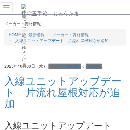
メ
住宅玉手箱 じゅうたま
ニ
ュ
メーカー・資材情報
ー
を
HOME
最新情報
メーカー・資材情報
開
入線ユニットアップデート 片流れ屋根対応が追加
閉
す
る
2025年10月08日（水）
<
メーカー・資材情報
最新情報
入線ユニットアップデー
ト 片流れ屋根対応が追
加
入線ユニットアップデート