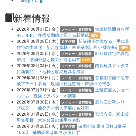
新着情報
2026年08月07日( 金 )
無垢材洗面台を新
メーカー・資材情報
モデル化 多様な動線に応える新構成
NEW
2026年08月06日( 木 )
新築縮小の次なる一手は非
住宅情報
住宅の木造化 新たな森林・林業基本計画が閣議決定
NEW
2026年08月05日( 水 )
軒ゼロ住宅の課題
メーカー・資材情報
解消 厚物外壁と換気性能を両立
NEW
2026年08月04日( 火 )
内装建具ドレタス
メーカー・資材情報
に新製品 下地枠と収納建具を展開
2026年08月03日( 月 )
首都圏で熱中症警
メーカー・資材情報
戒アラート多発 現場は相互監視・声掛けで守る
2026年07月31日( 金 )
近畿初無人ショー
メーカー・資材情報
ルーム 遠隔でアバターが接客
2026年07月30日( 木 )
遮熱安全靴シリー
メーカー・資材情報
ズ拡充 一般発売で個人需要にも対応
2026年07月29日( 水 )
宮沢会長、杉山英
メーカー・資材情報
男賞受賞 木造普及の旗手を表彰
2026年07月28日( 火 )
確認申請 審査日数は最長
住宅情報
185日 補助事業は66％が使わず