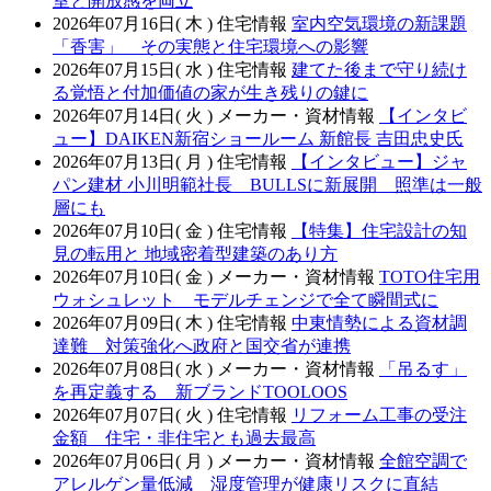
室と開放感を両立
2026年07月16日( 木 )
住宅情報
室内空気環境の新課題
「香害」 その実態と住宅環境への影響
2026年07月15日( 水 )
住宅情報
建てた後まで守り続け
る覚悟と付加価値の家が生き残りの鍵に
2026年07月14日( 火 )
メーカー・資材情報
【インタビ
ュー】DAIKEN新宿ショールーム 新館長 吉田忠史氏
2026年07月13日( 月 )
住宅情報
【インタビュー】ジャ
パン建材 小川明範社長 BULLSに新展開 照準は一般
層にも
2026年07月10日( 金 )
住宅情報
【特集】住宅設計の知
見の転用と 地域密着型建築のあり方
2026年07月10日( 金 )
メーカー・資材情報
TOTO住宅用
ウォシュレット モデルチェンジで全て瞬間式に
2026年07月09日( 木 )
住宅情報
中東情勢による資材調
達難 対策強化へ政府と国交省が連携
2026年07月08日( 水 )
メーカー・資材情報
「吊るす」
を再定義する 新ブランドTOOLOOS
2026年07月07日( 火 )
住宅情報
リフォーム工事の受注
金額 住宅・非住宅とも過去最高
2026年07月06日( 月 )
メーカー・資材情報
全館空調で
アレルゲン量低減 湿度管理が健康リスクに直結