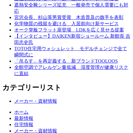
遮熱安全靴シリーズ拡充 一般発売で個人需要にも対
応
宮沢会長、杉山英男賞受賞 木造普及の旗手を表彰
化学物質の残留を避ける 入居前向け新サービス
オーク突板フラット扉登場 LDKを広く見せる提案
【インタビュー】DAIKEN新宿ショールーム 新館長 吉
田忠史氏
TOTO住宅用ウォシュレット モデルチェンジで全て
瞬間式に
「吊るす」を再定義する 新ブランドTOOLOOS
全館空調でアレルゲン量低減 湿度管理が健康リスク
に直結
カテゴリーリスト
メーカー・資材情報
ホーム
最新情報
住宅情報
メーカー・資材情報