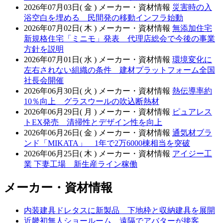
2026年07月03日( 金 )
メーカー・資材情報
災害時の入
浴空白を埋める 民間発の移動インフラ始動
2026年07月02日( 木 )
メーカー・資材情報
無添加住宅
新規格住宅「ミニモ」発表 代理店総会で今後の事業
方針を説明
2026年07月01日( 水 )
メーカー・資材情報
環境変化に
左右されない組織の条件 建材プラットフォーム全国
社長会開催
2026年06月30日( 火 )
メーカー・資材情報
熱伝導率約
10％向上 グラスウールの吹込断熱材
2026年06月29日( 月 )
メーカー・資材情報
ピュアレス
トEX発売 清掃性とデザイン性を向上
2026年06月26日( 金 )
メーカー・資材情報
通気材ブラ
ンド「MIKATA」 1年で2万6000棟相当を突破
2026年06月25日( 木 )
メーカー・資材情報
アイジー工
業 下妻工場 新生産ライン稼働
メーカー・資材情報
内装建具ドレタスに新製品 下地枠と収納建具を展開
近畿初無人ショールーム 遠隔でアバターが接客