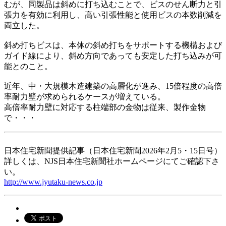
むが、同製品は斜めに打ち込むことで、ビスのせん断力と引
張力を有効に利用し、高い引張性能と使用ビスの本数削減を
両立した。
斜め打ちビスは、本体の斜め打ちをサポートする機構および
ガイド線により、斜め方向であっても安定した打ち込みが可
能とのこと。
近年、中・大規模木造建築の高層化が進み、15倍程度の高倍
率耐力壁が求められるケースが増えている。
高倍率耐力壁に対応する柱端部の金物は従来、製作金物
で・・・
日本住宅新聞提供記事（日本住宅新聞2026年2月5・15日号）
詳しくは、NJS日本住宅新聞社ホームページにてご確認下さ
い。
http://www.jyutaku-news.co.jp