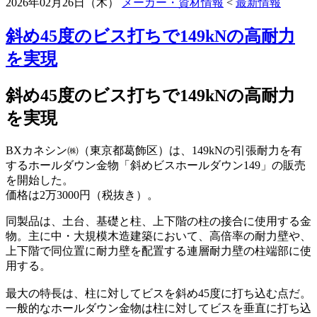
2026年02月26日（木）
メーカー・資材情報
<
最新情報
斜め45度のビス打ちで149kNの高耐力
を実現
斜め45度のビス打ちで149kNの高耐力
を実現
BXカネシン㈱（東京都葛飾区）は、149kNの引張耐力を有
するホールダウン金物「斜めビスホールダウン149」の販売
を開始した。
価格は2万3000円（税抜き）。
同製品は、土台、基礎と柱、上下階の柱の接合に使用する金
物。主に中・大規模木造建築において、高倍率の耐力壁や、
上下階で同位置に耐力壁を配置する連層耐力壁の柱端部に使
用する。
最大の特長は、柱に対してビスを斜め45度に打ち込む点だ。
一般的なホールダウン金物は柱に対してビスを垂直に打ち込