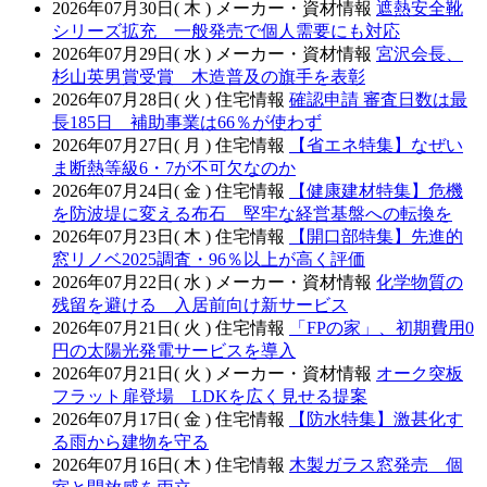
2026年07月30日( 木 )
メーカー・資材情報
遮熱安全靴
シリーズ拡充 一般発売で個人需要にも対応
2026年07月29日( 水 )
メーカー・資材情報
宮沢会長、
杉山英男賞受賞 木造普及の旗手を表彰
2026年07月28日( 火 )
住宅情報
確認申請 審査日数は最
長185日 補助事業は66％が使わず
2026年07月27日( 月 )
住宅情報
【省エネ特集】なぜい
ま断熱等級6・7が不可欠なのか
2026年07月24日( 金 )
住宅情報
【健康建材特集】危機
を防波堤に変える布石 堅牢な経営基盤への転換を
2026年07月23日( 木 )
住宅情報
【開口部特集】先進的
窓リノベ2025調査・96％以上が高く評価
2026年07月22日( 水 )
メーカー・資材情報
化学物質の
残留を避ける 入居前向け新サービス
2026年07月21日( 火 )
住宅情報
「FPの家」、初期費用0
円の太陽光発電サービスを導入
2026年07月21日( 火 )
メーカー・資材情報
オーク突板
フラット扉登場 LDKを広く見せる提案
2026年07月17日( 金 )
住宅情報
【防水特集】激甚化す
る雨から建物を守る
2026年07月16日( 木 )
住宅情報
木製ガラス窓発売 個