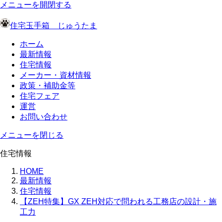
メニューを開閉する
住宅玉手箱 じゅうたま
ホーム
最新情報
住宅情報
メーカー・資材情報
政策・補助金等
住宅フェア
運営
お問い合わせ
メニューを閉じる
住宅情報
HOME
最新情報
住宅情報
【ZEH特集】GX ZEH対応で問われる工務店の設計・施
工力