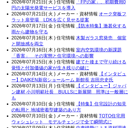
2026年07月21日( 火 )
住宅情報
「FPの家」、初期費用0
円の太陽光発電サービスを導入
2026年07月21日( 火 )
メーカー・資材情報
オーク突板フ
ラット扉登場 LDKを広く見せる提案
2026年07月17日( 金 )
住宅情報
【防水特集】激甚化する
雨から建物を守る
2026年07月16日( 木 )
住宅情報
木製ガラス窓発売 個室
と開放感を両立
2026年07月16日( 木 )
住宅情報
室内空気環境の新課題
「香害」 その実態と住宅環境への影響
2026年07月15日( 水 )
住宅情報
建てた後まで守り続ける
覚悟と付加価値の家が生き残りの鍵に
2026年07月14日( 火 )
メーカー・資材情報
【インタビュ
ー】DAIKEN新宿ショールーム 新館長 吉田忠史氏
2026年07月13日( 月 )
住宅情報
【インタビュー】ジャパ
ン建材 小川明範社長 BULLSに新展開 照準は一般層に
も
2026年07月10日( 金 )
住宅情報
【特集】住宅設計の知見
の転用と 地域密着型建築のあり方
2026年07月10日( 金 )
メーカー・資材情報
TOTO住宅用
ウォシュレット モデルチェンジで全て瞬間式に
2026年07月09日( 木 )
住宅情報
中東情勢による資材調達