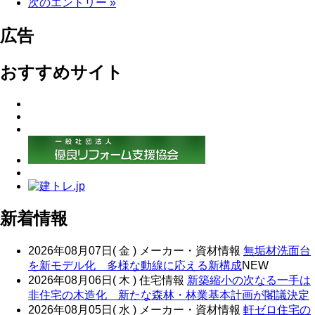
次のエントリー »
広告
おすすめサイト
新着情報
2026年08月07日( 金 )
メーカー・資材情報
無垢材洗面台
を新モデル化 多様な動線に応える新構成
NEW
2026年08月06日( 木 )
住宅情報
新築縮小の次なる一手は
非住宅の木造化 新たな森林・林業基本計画が閣議決定
2026年08月05日( 水 )
メーカー・資材情報
軒ゼロ住宅の