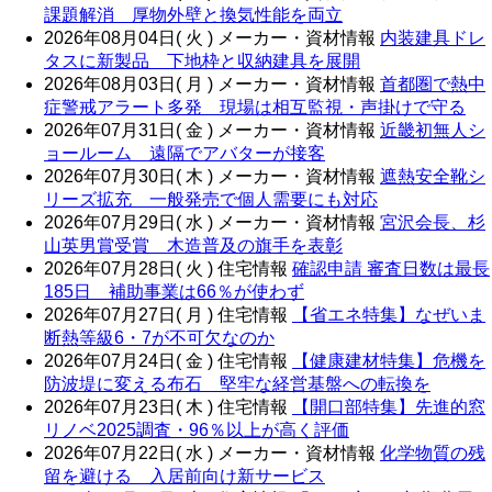
課題解消 厚物外壁と換気性能を両立
2026年08月04日( 火 )
メーカー・資材情報
内装建具ドレ
タスに新製品 下地枠と収納建具を展開
2026年08月03日( 月 )
メーカー・資材情報
首都圏で熱中
症警戒アラート多発 現場は相互監視・声掛けで守る
2026年07月31日( 金 )
メーカー・資材情報
近畿初無人シ
ョールーム 遠隔でアバターが接客
2026年07月30日( 木 )
メーカー・資材情報
遮熱安全靴シ
リーズ拡充 一般発売で個人需要にも対応
2026年07月29日( 水 )
メーカー・資材情報
宮沢会長、杉
山英男賞受賞 木造普及の旗手を表彰
2026年07月28日( 火 )
住宅情報
確認申請 審査日数は最長
185日 補助事業は66％が使わず
2026年07月27日( 月 )
住宅情報
【省エネ特集】なぜいま
断熱等級6・7が不可欠なのか
2026年07月24日( 金 )
住宅情報
【健康建材特集】危機を
防波堤に変える布石 堅牢な経営基盤への転換を
2026年07月23日( 木 )
住宅情報
【開口部特集】先進的窓
リノベ2025調査・96％以上が高く評価
2026年07月22日( 水 )
メーカー・資材情報
化学物質の残
留を避ける 入居前向け新サービス