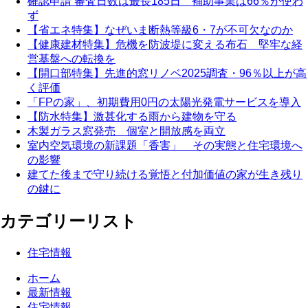
確認申請 審査日数は最長185日 補助事業は66％が使わ
ず
【省エネ特集】なぜいま断熱等級6・7が不可欠なのか
【健康建材特集】危機を防波堤に変える布石 堅牢な経
営基盤への転換を
【開口部特集】先進的窓リノベ2025調査・96％以上が高
く評価
「FPの家」、初期費用0円の太陽光発電サービスを導入
【防水特集】激甚化する雨から建物を守る
木製ガラス窓発売 個室と開放感を両立
室内空気環境の新課題「香害」 その実態と住宅環境へ
の影響
建てた後まで守り続ける覚悟と付加価値の家が生き残り
の鍵に
カテゴリーリスト
住宅情報
ホーム
最新情報
住宅情報