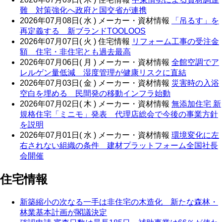
難 対策強化へ政府と国交省が連携
2026年07月08日( 水 )
メーカー・資材情報
「吊るす」を
再定義する 新ブランドTOOLOOS
2026年07月07日( 火 )
住宅情報
リフォーム工事の受注金
額 住宅・非住宅とも過去最高
2026年07月06日( 月 )
メーカー・資材情報
全館空調でア
レルゲン量低減 湿度管理が健康リスクに直結
2026年07月03日( 金 )
メーカー・資材情報
災害時の入浴
空白を埋める 民間発の移動インフラ始動
2026年07月02日( 木 )
メーカー・資材情報
無添加住宅 新
規格住宅「ミニモ」発表 代理店総会で今後の事業方針
を説明
2026年07月01日( 水 )
メーカー・資材情報
環境変化に左
右されない組織の条件 建材プラットフォーム全国社長
会開催
住宅情報
新築縮小の次なる一手は非住宅の木造化 新たな森林・
林業基本計画が閣議決定