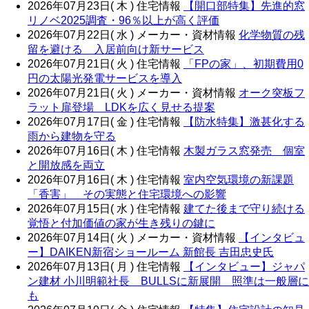
2026年07月23日( 木 )
住宅情報
【開口部特集】先進的窓
リノベ2025調査・96％以上が高く評価
2026年07月22日( 水 )
メーカー・資材情報
化学物質の残
留を避ける 入居前向け新サービス
2026年07月21日( 火 )
住宅情報
「FPの家」、初期費用0
円の太陽光発電サービスを導入
2026年07月21日( 火 )
メーカー・資材情報
オーク突板フ
ラット扉登場 LDKを広く見せる提案
2026年07月17日( 金 )
住宅情報
【防水特集】激甚化する
雨から建物を守る
2026年07月16日( 木 )
住宅情報
木製ガラス窓発売 個室
と開放感を両立
2026年07月16日( 木 )
住宅情報
室内空気環境の新課題
「香害」 その実態と住宅環境への影響
2026年07月15日( 水 )
住宅情報
建てた後まで守り続ける
覚悟と付加価値の家が生き残りの鍵に
2026年07月14日( 火 )
メーカー・資材情報
【インタビュ
ー】DAIKEN新宿ショールーム 新館長 吉田忠史氏
2026年07月13日( 月 )
住宅情報
【インタビュー】ジャパ
ン建材 小川明範社長 BULLSに新展開 照準は一般層に
も