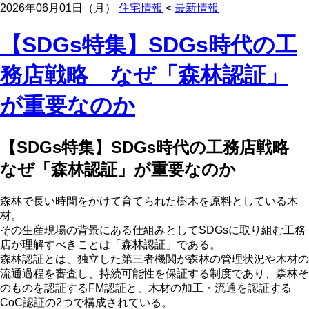
2026年06月01日（月）
住宅情報
<
最新情報
【SDGs特集】SDGs時代の工
務店戦略 なぜ「森林認証」
が重要なのか
【SDGs特集】SDGs時代の工務店戦略
なぜ「森林認証」が重要なのか
森林で長い時間をかけて育てられた樹木を原料としている木
材。
その生産現場の背景にある仕組みとしてSDGsに取り組む工務
店が理解すべきことは「森林認証」である。
森林認証とは、独立した第三者機関が森林の管理状況や木材の
流通過程を審査し、持続可能性を保証する制度であり、森林そ
のものを認証するFM認証と、木材の加工・流通を認証する
CoC認証の2つで構成されている。