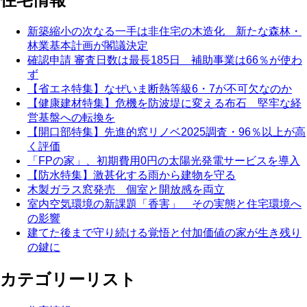
新築縮小の次なる一手は非住宅の木造化 新たな森林・
林業基本計画が閣議決定
確認申請 審査日数は最長185日 補助事業は66％が使わ
ず
【省エネ特集】なぜいま断熱等級6・7が不可欠なのか
【健康建材特集】危機を防波堤に変える布石 堅牢な経
営基盤への転換を
【開口部特集】先進的窓リノベ2025調査・96％以上が高
く評価
「FPの家」、初期費用0円の太陽光発電サービスを導入
【防水特集】激甚化する雨から建物を守る
木製ガラス窓発売 個室と開放感を両立
室内空気環境の新課題「香害」 その実態と住宅環境へ
の影響
建てた後まで守り続ける覚悟と付加価値の家が生き残り
の鍵に
カテゴリーリスト