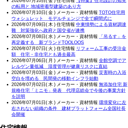
2026年07月10日( 金 )
住宅情報
【特集】住宅設計の知見
の転用と 地域密着型建築のあり方
2026年07月10日( 金 )
メーカー・資材情報
TOTO住宅用
ウォシュレット モデルチェンジで全て瞬間式に
2026年07月09日( 木 )
住宅情報
中東情勢による資材調達
難 対策強化へ政府と国交省が連携
2026年07月08日( 水 )
メーカー・資材情報
「吊るす」を
再定義する 新ブランドTOOLOOS
2026年07月07日( 火 )
住宅情報
リフォーム工事の受注金
額 住宅・非住宅とも過去最高
2026年07月06日( 月 )
メーカー・資材情報
全館空調でア
レルゲン量低減 湿度管理が健康リスクに直結
2026年07月03日( 金 )
メーカー・資材情報
災害時の入浴
空白を埋める 民間発の移動インフラ始動
2026年07月02日( 木 )
メーカー・資材情報
無添加住宅 新
規格住宅「ミニモ」発表 代理店総会で今後の事業方針
を説明
2026年07月01日( 水 )
メーカー・資材情報
環境変化に左
右されない組織の条件 建材プラットフォーム全国社長
会開催
住宅情報