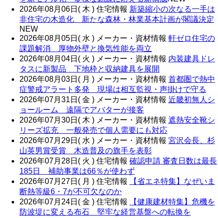
2026年08月06日( 木 )
住宅情報
新築縮小の次なる一手は
非住宅の木造化 新たな森林・林業基本計画が閣議決定
NEW
2026年08月05日( 水 )
メーカー・資材情報
軒ゼロ住宅の
課題解消 厚物外壁と換気性能を両立
2026年08月04日( 火 )
メーカー・資材情報
内装建具ドレ
タスに新製品 下地枠と収納建具を展開
2026年08月03日( 月 )
メーカー・資材情報
首都圏で熱中
症警戒アラート多発 現場は相互監視・声掛けで守る
2026年07月31日( 金 )
メーカー・資材情報
近畿初無人シ
ョールーム 遠隔でアバターが接客
2026年07月30日( 木 )
メーカー・資材情報
遮熱安全靴シ
リーズ拡充 一般発売で個人需要にも対応
2026年07月29日( 水 )
メーカー・資材情報
宮沢会長、杉
山英男賞受賞 木造普及の旗手を表彰
2026年07月28日( 火 )
住宅情報
確認申請 審査日数は最長
185日 補助事業は66％が使わず
2026年07月27日( 月 )
住宅情報
【省エネ特集】なぜいま
断熱等級6・7が不可欠なのか
2026年07月24日( 金 )
住宅情報
【健康建材特集】危機を
防波堤に変える布石 堅牢な経営基盤への転換を