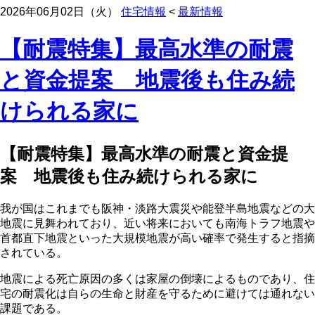
2026年06月02日（火）
住宅情報
<
最新情報
【耐震特集】最高水準の耐震
と資金提案 地震後も住み続
けられる家に
【耐震特集】最高水準の耐震と資金提
案 地震後も住み続けられる家に
我が国はこれまでも阪神・淡路大震災や能登半島地震などの大
地震に見舞われており、近い将来においても南海トラフ地震や
首都直下地震といった大規模地震が高い確率で発生すると指摘
されている。
地震による死亡原因の多くは家屋の倒壊によるものであり、住
宅の耐震化は自らの生命と財産を守るために避けては通れない
課題である。