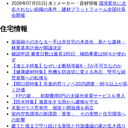
2026年07月01日( 水 )
メーカー・資材情報
環境変化に左
右されない組織の条件 建材プラットフォーム全国社長
会開催
住宅情報
新築縮小の次なる一手は非住宅の木造化 新たな森林・
林業基本計画が閣議決定
確認申請 審査日数は最長185日 補助事業は66％が使わ
ず
【省エネ特集】なぜいま断熱等級6・7が不可欠なのか
【健康建材特集】危機を防波堤に変える布石 堅牢な経
営基盤への転換を
【開口部特集】先進的窓リノベ2025調査・96％以上が高
く評価
「FPの家」、初期費用0円の太陽光発電サービスを導入
【防水特集】激甚化する雨から建物を守る
木製ガラス窓発売 個室と開放感を両立
室内空気環境の新課題「香害」 その実態と住宅環境へ
の影響
建てた後まで守り続ける覚悟と付加価値の家が生き残り