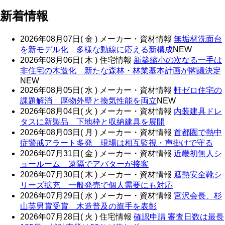
新着情報
2026年08月07日( 金 )
メーカー・資材情報
無垢材洗面台
を新モデル化 多様な動線に応える新構成
NEW
2026年08月06日( 木 )
住宅情報
新築縮小の次なる一手は
非住宅の木造化 新たな森林・林業基本計画が閣議決定
NEW
2026年08月05日( 水 )
メーカー・資材情報
軒ゼロ住宅の
課題解消 厚物外壁と換気性能を両立
NEW
2026年08月04日( 火 )
メーカー・資材情報
内装建具ドレ
タスに新製品 下地枠と収納建具を展開
2026年08月03日( 月 )
メーカー・資材情報
首都圏で熱中
症警戒アラート多発 現場は相互監視・声掛けで守る
2026年07月31日( 金 )
メーカー・資材情報
近畿初無人シ
ョールーム 遠隔でアバターが接客
2026年07月30日( 木 )
メーカー・資材情報
遮熱安全靴シ
リーズ拡充 一般発売で個人需要にも対応
2026年07月29日( 水 )
メーカー・資材情報
宮沢会長、杉
山英男賞受賞 木造普及の旗手を表彰
2026年07月28日( 火 )
住宅情報
確認申請 審査日数は最長