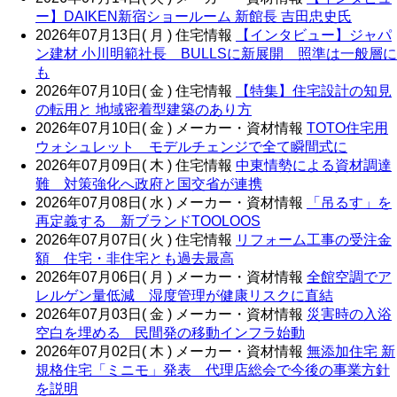
ー】DAIKEN新宿ショールーム 新館長 吉田忠史氏
2026年07月13日( 月 )
住宅情報
【インタビュー】ジャパ
ン建材 小川明範社長 BULLSに新展開 照準は一般層に
も
2026年07月10日( 金 )
住宅情報
【特集】住宅設計の知見
の転用と 地域密着型建築のあり方
2026年07月10日( 金 )
メーカー・資材情報
TOTO住宅用
ウォシュレット モデルチェンジで全て瞬間式に
2026年07月09日( 木 )
住宅情報
中東情勢による資材調達
難 対策強化へ政府と国交省が連携
2026年07月08日( 水 )
メーカー・資材情報
「吊るす」を
再定義する 新ブランドTOOLOOS
2026年07月07日( 火 )
住宅情報
リフォーム工事の受注金
額 住宅・非住宅とも過去最高
2026年07月06日( 月 )
メーカー・資材情報
全館空調でア
レルゲン量低減 湿度管理が健康リスクに直結
2026年07月03日( 金 )
メーカー・資材情報
災害時の入浴
空白を埋める 民間発の移動インフラ始動
2026年07月02日( 木 )
メーカー・資材情報
無添加住宅 新
規格住宅「ミニモ」発表 代理店総会で今後の事業方針
を説明