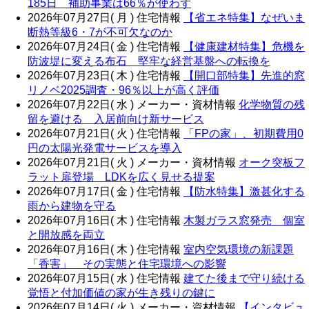
185日 補助事業は66％が使わず
2026年07月27日( 月 )
住宅情報
【省エネ特集】なぜいま
断熱等級6・7が不可欠なのか
2026年07月24日( 金 )
住宅情報
【健康建材特集】危機を
防波堤に変える布石 堅牢な経営基盤への転換を
2026年07月23日( 木 )
住宅情報
【開口部特集】先進的窓
リノベ2025調査・96％以上が高く評価
2026年07月22日( 水 )
メーカー・資材情報
化学物質の残
留を避ける 入居前向け新サービス
2026年07月21日( 火 )
住宅情報
「FPの家」、初期費用0
円の太陽光発電サービスを導入
2026年07月21日( 火 )
メーカー・資材情報
オーク突板フ
ラット扉登場 LDKを広く見せる提案
2026年07月17日( 金 )
住宅情報
【防水特集】激甚化する
雨から建物を守る
2026年07月16日( 木 )
住宅情報
木製ガラス窓発売 個室
と開放感を両立
2026年07月16日( 木 )
住宅情報
室内空気環境の新課題
「香害」 その実態と住宅環境への影響
2026年07月15日( 水 )
住宅情報
建てた後まで守り続ける
覚悟と付加価値の家が生き残りの鍵に
2026年07月14日( 火 )
メーカー・資材情報
【インタビュ